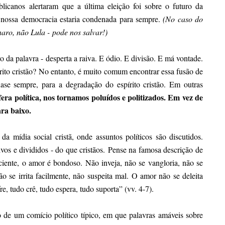
icanos alertaram que a última eleição foi sobre o futuro da
o, nossa democracia estaria condenada para sempre.
(No caso do
naro, não Lula - pode nos salvar!)
vo da palavra - desperta a raiva. E ódio. E divisão. E má vontade.
rito cristão? No entanto, é muito comum encontrar essa fusão de
quase sempre, para a degradação do espírito cristão. Em outras
era política, nos tornamos poluídos e politizados. Em vez de
ara baixo.
a mídia social cristã, onde assuntos políticos são discutidos.
vos e divididos - do que cristãos. Pense na famosa descrição de
iente, o amor é bondoso. Não inveja, não se vangloria, não se
o se irrita facilmente, não suspeita mal. O amor não se deleita
, tudo crê, tudo espera, tudo suporta” (vv. 4-7).
 de um comício político típico, em que palavras amáveis ​​sobre