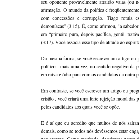
seu oponente provavelmente atrairão vaias (ou n
afirmação. O mundo da política é freqüentement
com concessões e corrupção. Tiago rotula essa
demoníacas” (3:15). É, como afirmou, "a sabedoria
era “primeiro pura, depois pacífica, gentil, tratá
(3:17). Você associa esse tipo de atitude ao espírit
Da mesma forma, se você escrever um artigo ou 
político - mais uma vez, no sentido negativo da 
em raiva e ódio para com os candidatos da outra p
Em contraste, se você escrever um artigo ou pr
cristão , você criará uma forte rejeição moral das
pelos candidatos aos quais você se opõe.
E é aí que eu acredito que muitos de nós saíra
demais, como se todos nós devêssemos estar engaja
por semana. Como resultado, desviamos nosso 