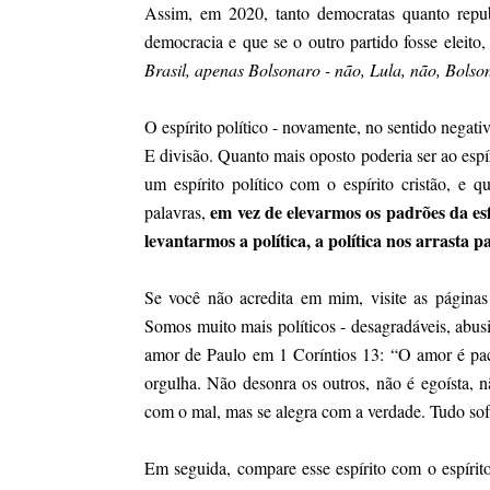
Assim, em 2020, tanto democratas quanto republ
democracia e que se o outro partido fosse eleit
Brasil, apenas Bolsonaro - não, Lula, não, Bolso
O espírito político - novamente, no sentido negati
E divisão. Quanto mais oposto poderia ser ao espí
um espírito político com o espírito cristão, e 
em vez de elevarmos os padrões da esf
palavras,
levantarmos a política, a política nos arrasta p
Se você não acredita em mim, visite as páginas d
Somos muito mais políticos - desagradáveis, abusi
amor de Paulo em 1 Coríntios 13: “O amor é pac
orgulha. Não desonra os outros, não é egoísta, nã
com o mal, mas se alegra com a verdade. Tudo sofre
Em seguida, compare esse espírito com o espírito