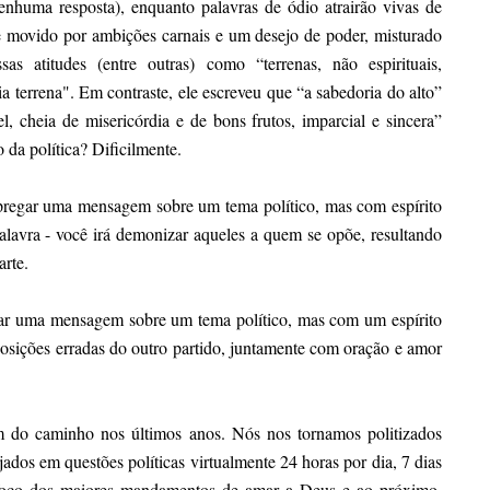
enhuma resposta), enquanto palavras de ódio atrairão vivas de
e movido por ambições carnais e um desejo de poder, misturado
s atitudes (entre outras) como “terrenas, não espirituais,
 terrena". Em contraste, ele escreveu que “a sabedoria do alto”
vel, cheia de misericórdia e de bons frutos, imparcial e sincera”
o da política? Dificilmente.
pregar uma mensagem sobre um tema político, mas com espírito
palavra - você irá demonizar aqueles a quem se opõe, resultando
arte.
egar uma mensagem sobre um tema político, mas com um espírito
 posições erradas do outro partido, juntamente com oração e amor
m do caminho nos últimos anos. Nós nos tornamos politizados
dos em questões políticas virtualmente 24 horas por dia, 7 dias
foco dos maiores mandamentos de amar a Deus e ao próximo,