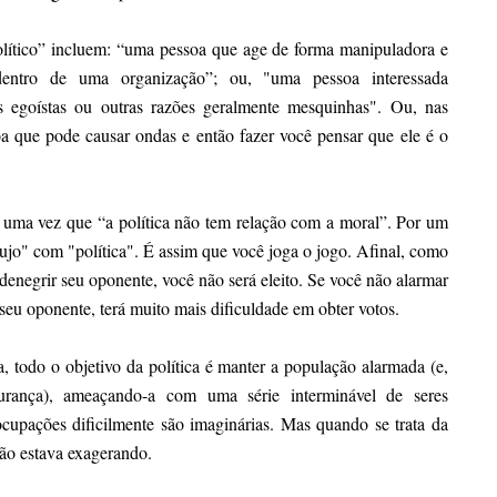
olítico” incluem: “uma pessoa que age de forma manipuladora e
dentro de uma organização”; ou, "uma pessoa interessada
s egoístas ou outras razões geralmente mesquinhas". Ou, nas
oa que pode causar ondas e então fazer você pensar que ele é o
 uma vez que “a política não tem relação com a moral”. Por um
ujo" com "política". É assim que você joga o jogo. Afinal, como
e denegrir seu oponente, você não será eleito. Se você não alarmar
e seu oponente, terá muito mais dificuldade em obter votos.
todo o objetivo da política é manter a população alarmada (e,
urança), ameaçando-a com uma série interminável de seres
cupações dificilmente são imaginárias. Mas quando se trata da
não estava exagerando.