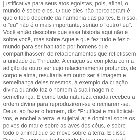
justificativa para seus atos egoístas, pois, afinal, o
mundo é sobre eles. O que eles não perceberam é
que o todo depende da harmonia das partes. E nisso,
o "eu" não é o mais importante, senão o "outro+eu".
Você então descobre que essa história aqui não é
sobre você, mas sobre Aquele que fez tudo e fez o
mundo para ser habitado por homens que
compartilhassem de relacionamentos que refletissem
a unidade da Trindade. A criação se completa com a
adição de outro ser cujo relacionamento profundo, de
corpo e alma, resultaria em outro ser à imagem e
semelhança deles mesmos, à exemplo da criação
divina quando fez o homem à sua imagem e
semelhança. E como toda natureza criada recebeu a
ordem divina para reproduzirem-se e recriarem-se,
Deus, ao fazer o homem, diz: "Frutificai e multiplicai-
vos, e enchei a terra, e sujeitai-a; e dominai sobre os
peixes do mar e sobre as aves dos céus, e sobre
todo o animal que se move sobre a terra. E disse
Deus: Eis que vos tenho dado toda a erva que dê