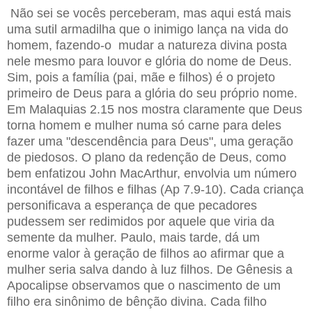
Não sei se vocês perceberam, mas aqui está mais
uma sutil armadilha que o inimigo lança na vida do
homem, fazendo-o mudar a natureza divina posta
nele mesmo para louvor e glória do nome de Deus.
Sim, pois a família (pai, mãe e filhos) é o projeto
primeiro de Deus para a glória do seu próprio nome.
Em Malaquias 2.15 nos mostra claramente que Deus
torna homem e mulher numa só carne para deles
fazer uma "descendência para Deus", uma geração
de piedosos. O plano da redenção de Deus, como
bem enfatizou John MacArthur, envolvia um número
incontável de filhos e filhas (Ap 7.9-10). Cada criança
personificava a esperança de que pecadores
pudessem ser redimidos por aquele que viria da
semente da mulher. Paulo, mais tarde, dá um
enorme valor à geração de filhos ao afirmar que a
mulher seria salva dando à luz filhos. De Gênesis a
Apocalipse observamos que o nascimento de um
filho era sinônimo de bênção divina. Cada filho