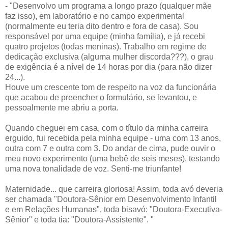
- "Desenvolvo um programa a longo prazo (qualquer mãe
faz isso), em laboratório e no campo experimental
(normalmente eu teria dito dentro e fora de casa). Sou
responsável por uma equipe (minha família), e já recebi
quatro projetos (todas meninas). Trabalho em regime de
dedicação exclusiva (alguma mulher discorda???), o grau
de exigência é a nível de 14 horas por dia (para não dizer
24...).
Houve um crescente tom de respeito na voz da funcionária
que acabou de preencher o formulário, se levantou, e
pessoalmente me abriu a porta.
Quando cheguei em casa, com o título da minha carreira
erguido, fui recebida pela minha equipe - uma com 13 anos,
outra com 7 e outra com 3. Do andar de cima, pude ouvir o
meu novo experimento (uma bebê de seis meses), testando
uma nova tonalidade de voz. Senti-me triunfante!
Maternidade... que carreira gloriosa! Assim, toda avó deveria
ser chamada "Doutora-Sênior em Desenvolvimento Infantil
e em Relações Humanas", toda bisavó: "Doutora-Executiva-
Sênior" e toda tia: "Doutora-Assistente". "